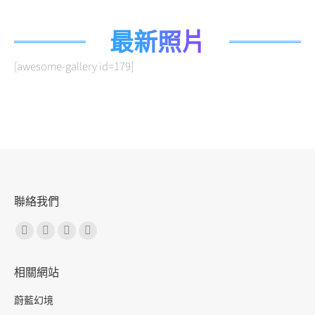
最新照片
[awesome-gallery id=179]
聯絡我們
找到我們：
Facebook
YouTube
LINE
Discord
page
page
page
page
相關網站
opens
opens
opens
opens
in
in
in
in
蔚藍幻境
new
new
new
new